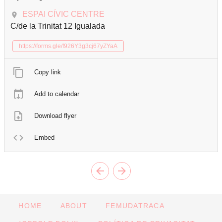
ESPAI CÍVIC CENTRE
C/de la Trinitat 12 Igualada
https://forms.gle/f926Y3g3cj67yZYaA
Copy link
Add to calendar
Download flyer
Embed
HOME
ABOUT
FEMUDATRACA