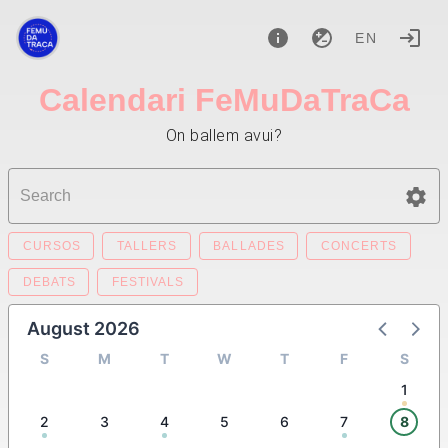
EN
Calendari FeMuDaTraCa
On ballem avui?
CURSOS
TALLERS
BALLADES
CONCERTS
DEBATS
FESTIVALS
August 2026
S
M
T
W
T
F
S
1
2
3
4
5
6
7
8