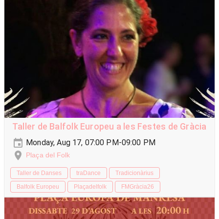
Taller de Balfolk Europeu a les Festes de Gràcia
Monday, Aug 17, 07:00 PM-09:00 PM
Plaça del Folk
Taller de Danses
traDance
Tradicionàrius
Balfolk Europeu
Plaçadelfolk
FMGràcia26