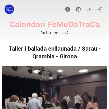
EN
Calendari FeMuDaTraCa
On ballem avui?
Taller i ballada enllaunada / Sarau -
Qrambla - Girona