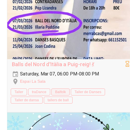
Balls del Nord d'Itàlia a Puig-reig! 💃
Saturday, Mar 07, 06:00 PM-08:00 PM
Espai La Sala
Taller
traDance
Balfolk
Taller de Danses
Taller de dansa
tallers de ball