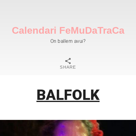
Calendari FeMuDaTraCa
On ballem avui?
SHARE
BALFOLK