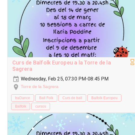
Curs de Balfolk Europeu a la Torre de la
Sagrera
Wednesday, Feb 25, 07:30 PM-08:45 PM
Torre de la Sagrera
traDance
Ball Folk
Curs de ball
Balfolk Europeu
Balfolk
cursos