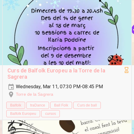
Curs de Balfolk Europeu a la Torre de la
Sagrera
Wednesday, Mar 11, 07:30 PM-08:45 PM
Torre de la Sagrera
Balfolk
traDance
Ball Folk
Curs de ball
Balfolk Europeu
cursos