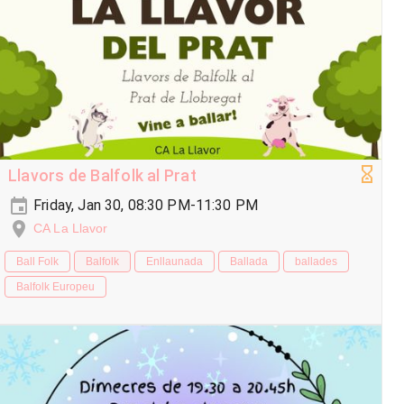
Llavors de Balfolk al Prat
Friday, Jan 30, 08:30 PM-11:30 PM
CA La Llavor
Ball Folk
Balfolk
Enllaunada
Ballada
ballades
Balfolk Europeu