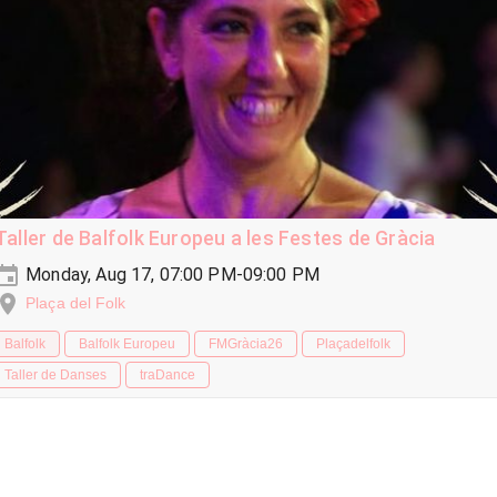
Taller de Balfolk Europeu a les Festes de Gràcia
Monday, Aug 17, 07:00 PM-09:00 PM
Plaça del Folk
Balfolk
Balfolk Europeu
FMGràcia26
Plaçadelfolk
Taller de Danses
traDance