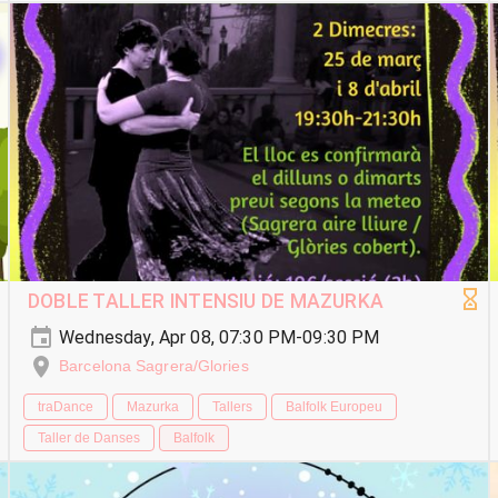
DOBLE TALLER INTENSIU DE MAZURKA
Wednesday, Apr 08, 07:30 PM-09:30 PM
Barcelona Sagrera/Glories
traDance
Mazurka
Tallers
Balfolk Europeu
Taller de Danses
Balfolk