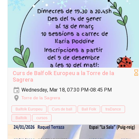
Curs de Balfolk Europeu a la Torre de la
Sagrera
Wednesday, Mar 18, 07:30 PM-08:45 PM
Torre de la Sagrera
Balfolk Europeu
Curs de ball
Ball Folk
traDance
Balfolk
cursos