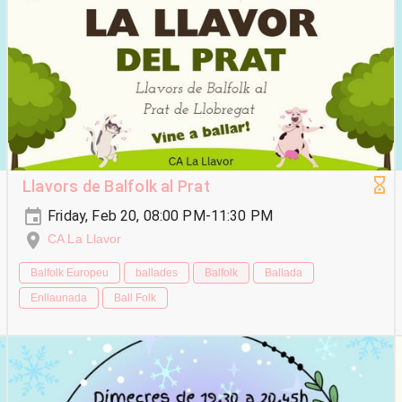
Llavors de Balfolk al Prat
Friday, Feb 20, 08:00 PM-11:30 PM
CA La Llavor
Balfolk Europeu
ballades
Balfolk
Ballada
Enllaunada
Ball Folk