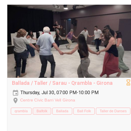
Ballada / Taller / Sarau - Qrambla - Girona
Thursday, Jul 30, 07:00 PM-10:00 PM
Centre Cívic Barri Vell Girona
qrambla
Balfolk
Ballada
Ball Folk
Taller de Danses