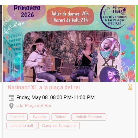
Narinant XL a la plaça del rei
Friday, May 08, 08:00 PM-11:00 PM
a la Plaça del Rei
Concert
Ballada
Tallers
Balfolk Europeu
tallers de ball
Camp de Tarragona