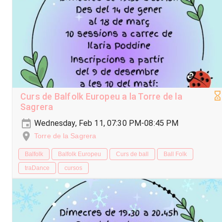
Curs de Balfolk Europeu a la Torre de la
Sagrera
Wednesday, Feb 11, 07:30 PM-08:45 PM
Torre de la Sagrera
Balfolk
Balfolk Europeu
Curs de ball
Ball Folk
traDance
cursos