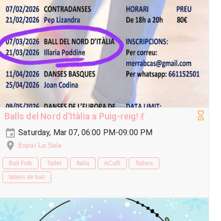
Balls del Nord d'Itàlia a Puig-reig! 💃
Saturday, Mar 07, 06:00 PM-09:00 PM
Espai La Sala
Ball Folk
Taller
Italia
ACuR
Tallers
tallers de ball