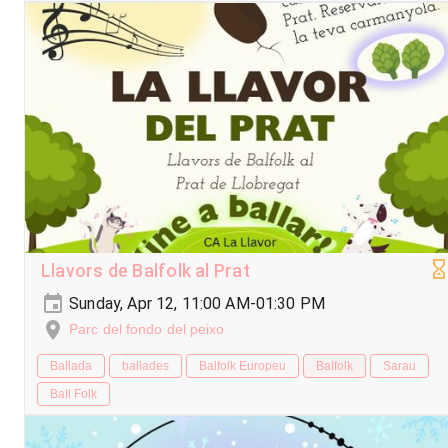
Llavors de Balfolk al Prat
Sunday, Apr 12, 11:00 AM-01:30 PM
Parc del fondo del peixo
Ballada
ballades
Balfolk Europeu
Balfolk
Sarau
Ball Folk