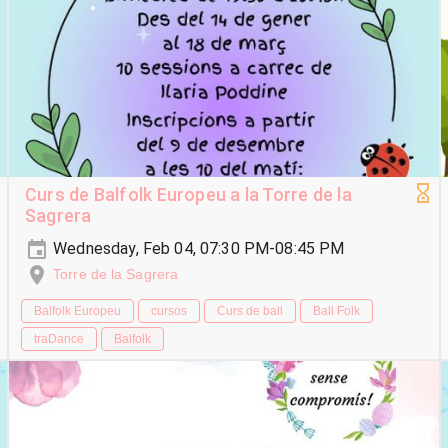
Curs de Balfolk Europeu a la Torre de la
Sagrera
Wednesday, Feb 04, 07:30 PM-08:45 PM
Torre de la Sagrera
Balfolk Europeu
cursos
Curs de ball
Ball Folk
traDance
Balfolk