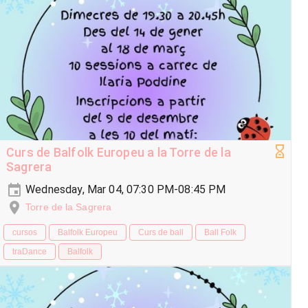
Curs de Balfolk Europeu a la Torre de la
Sagrera
Wednesday, Mar 04, 07:30 PM-08:45 PM
Torre de la Sagrera
cursos
Balfolk Europeu
Curs de ball
Ball Folk
traDance
Balfolk