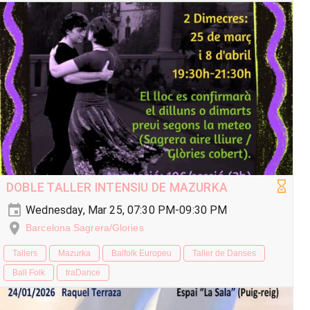
DOBLE TALLER INTENSIU DE MAZURKA
Wednesday, Mar 25, 07:30 PM-09:30 PM
Barcelona Sagrera/Glories
Tallers
Mazurka
Balfolk Europeu
Taller de Danses
Ball Folk
traDance