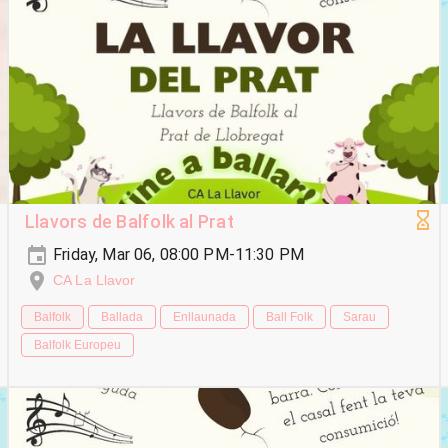
Llavors de Balfolk al Prat
Friday, Mar 06, 08:00 PM-11:30 PM
CA La Llavor
Balfolk
Ballada
Enllaunada
Ball Folk
Sarau
Balfolk Europeu