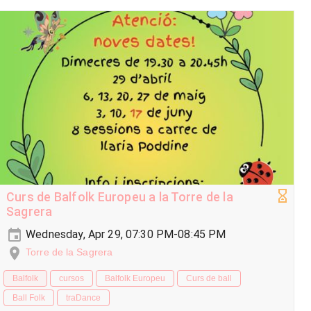
Curs de Balfolk Europeu a la Torre de la
Sagrera
Wednesday, Apr 29, 07:30 PM-08:45 PM
Torre de la Sagrera
Balfolk
cursos
Balfolk Europeu
Curs de ball
Ball Folk
traDance