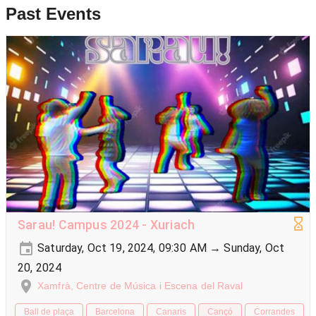
Past Events
Sarau! Campus 2024 - Xuriach
Saturday, Oct 19, 2024, 09:30 AM → Sunday, Oct
20, 2024
Xamfrà, Centre de Música i Escena del Raval
Ball de plaça
Barcelona
Canaris
Cançó
Corrandes