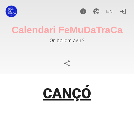
EN
Calendari FeMuDaTraCa
On ballem avui?
CANÇÓ