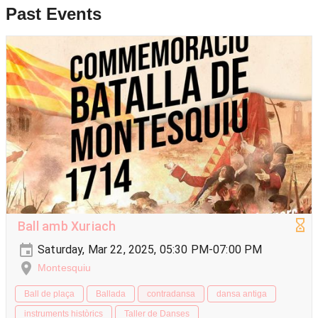
Past Events
Ball amb Xuriach
Saturday, Mar 22, 2025, 05:30 PM-07:00 PM
Montesquiu
Ball de plaça
Ballada
contradansa
dansa antiga
instruments històrics
Taller de Danses