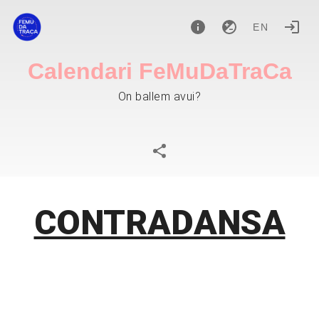
EN
Calendari FeMuDaTraCa
On ballem avui?
CONTRADANSA